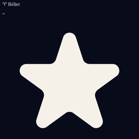
♈ Bélier
“