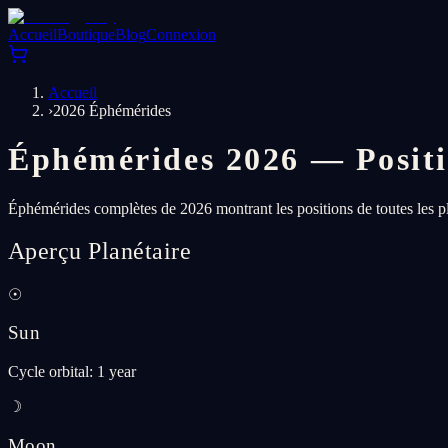
Accueil
Boutique
Blog
Connexion
Accueil
›
2026 Éphémérides
Éphémérides 2026 — Positio
Éphémérides complètes de 2026 montrant les positions de toutes les pl
Aperçu Planétaire
☉
Sun
Cycle orbital
:
1 year
☽
Moon