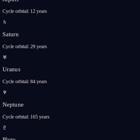
Cycle orbital
:
12 years
♄
Saturn
Cycle orbital
:
29 years
♅
Uranus
Cycle orbital
:
84 years
♆
Neptune
Cycle orbital
:
165 years
♇
Pluto