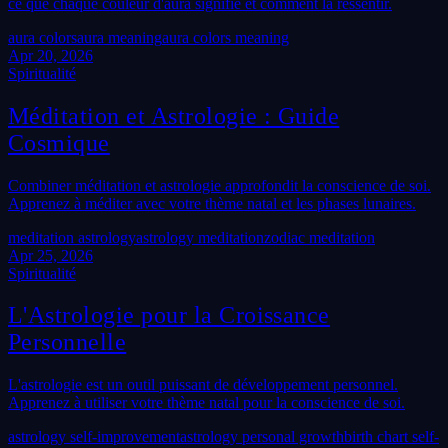
ce que chaque couleur d'aura signifie et comment la ressentir.
aura colors
aura meaning
aura colors meaning
Apr 20, 2026
Spiritualité
Méditation et Astrologie : Guide
Cosmique
Combiner méditation et astrologie approfondit la conscience de soi.
Apprenez à méditer avec votre thème natal et les phases lunaires.
meditation astrology
astrology meditation
zodiac meditation
Apr 25, 2026
Spiritualité
L'Astrologie pour la Croissance
Personnelle
L'astrologie est un outil puissant de développement personnel.
Apprenez à utiliser votre thème natal pour la conscience de soi.
astrology self-improvement
astrology personal growth
birth chart self-