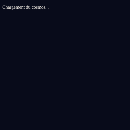
Chargement du cosmos...
Preferences de cookies
Nous utilisons des cookies pour ameliorer votre experience cosmique.
voyage.
Tout accepter
Tout refuser
Personnaliser