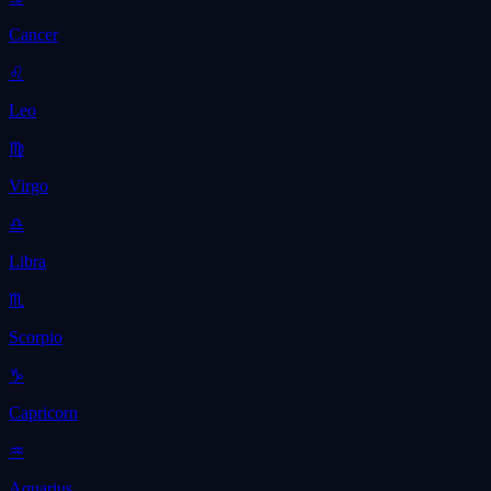
Cancer
♌
Leo
♍
Virgo
♎
Libra
♏
Scorpio
♑
Capricorn
♒
Aquarius