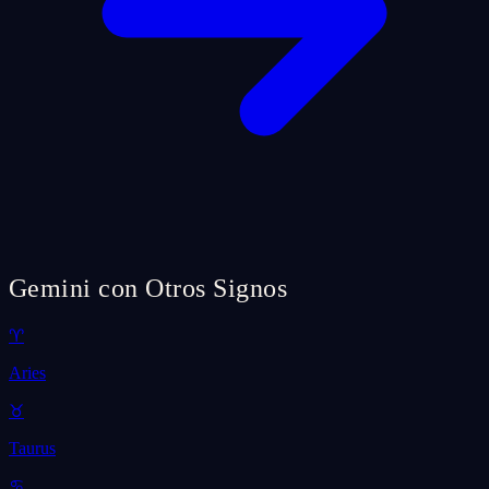
Gemini con Otros Signos
♈
Aries
♉
Taurus
♋