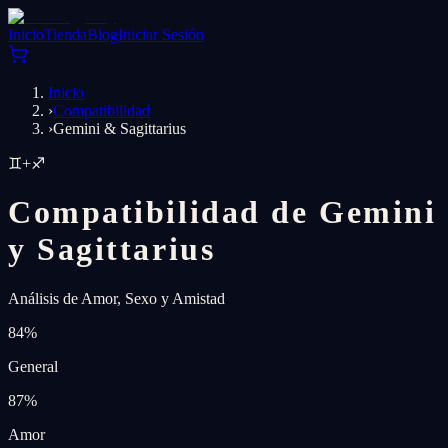
Inicio
Tienda
Blog
Iniciar Sesión
Inicio
›
Compatibilidad
›
Gemini & Sagittarius
♊
+
♐
Compatibilidad de Gemini
y Sagittarius
Análisis de Amor, Sexo y Amistad
84
%
General
87
%
Amor