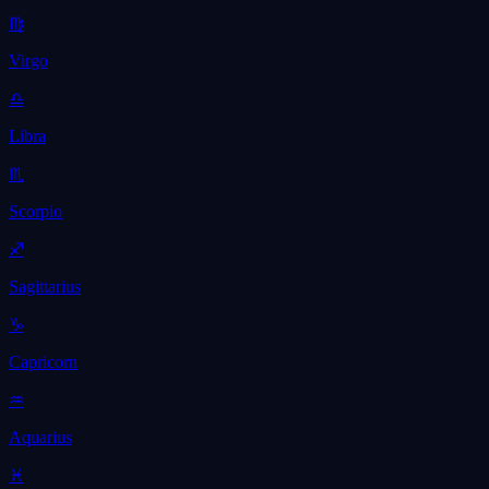
♍
Virgo
♎
Libra
♏
Scorpio
♐
Sagittarius
♑
Capricorn
♒
Aquarius
♓