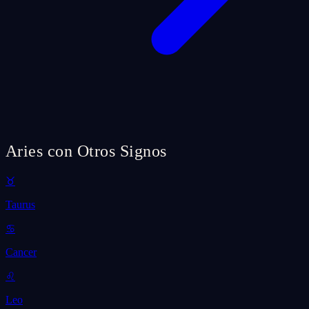
Aries con Otros Signos
♉
Taurus
♋
Cancer
♌
Leo