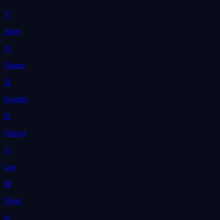
♈
Aries
♉
Taurus
♊
Gemini
♋
Cancer
♌
Leo
♍
Virgo
♎