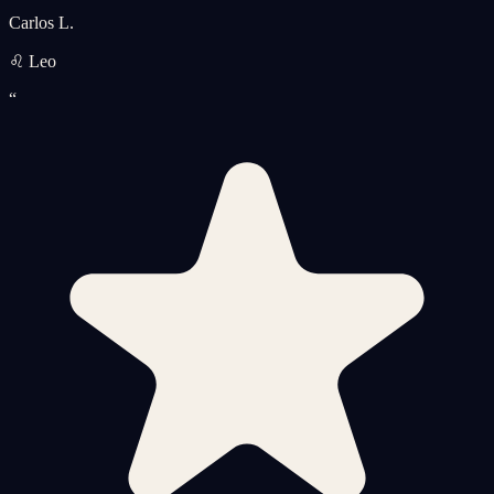
Carlos L.
♌ Leo
“