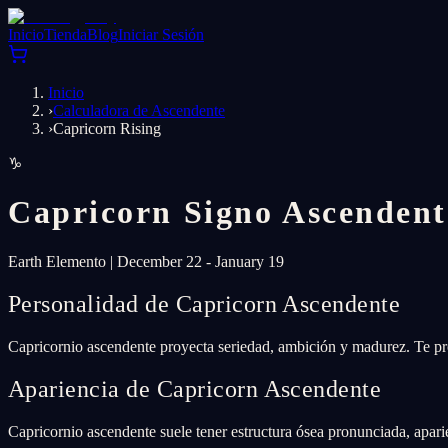
Inicio
Tienda
Blog
Iniciar Sesión
Inicio
›
Calculadora de Ascendente
›
Capricorn Rising
♑
Capricorn
Signo Ascendent
Earth
Elemento
|
December 22 - January 19
Personalidad de Capricorn Ascendente
Capricornio ascendente proyecta seriedad, ambición y madurez. Te pr
Apariencia de Capricorn Ascendente
Capricornio ascendente suele tener estructura ósea pronunciada, aparie