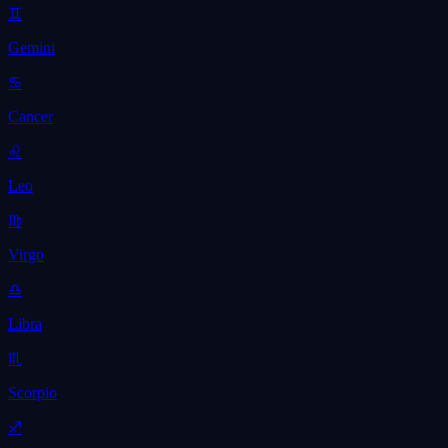
♊
Gemini
♋
Cancer
♌
Leo
♍
Virgo
♎
Libra
♏
Scorpio
♐