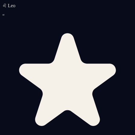
♌ Leo
“