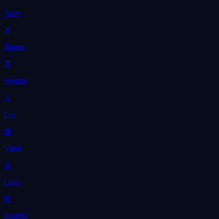
Aries
♉
Taurus
♊
Gemini
♌
Leo
♍
Virgo
♎
Libra
♏
Scorpio