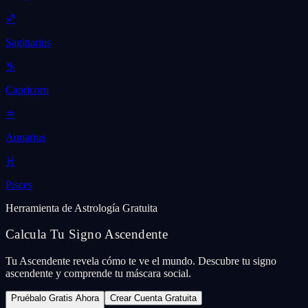
♐
Sagittarius
♑
Capricorn
♒
Aquarius
♓
Pisces
Herramienta de Astrología Gratuita
Calcula Tu Signo Ascendente
Tu Ascendente revela cómo te ve el mundo. Descubre tu signo
ascendente y comprende tu máscara social.
Pruébalo Gratis Ahora
Crear Cuenta Gratuita