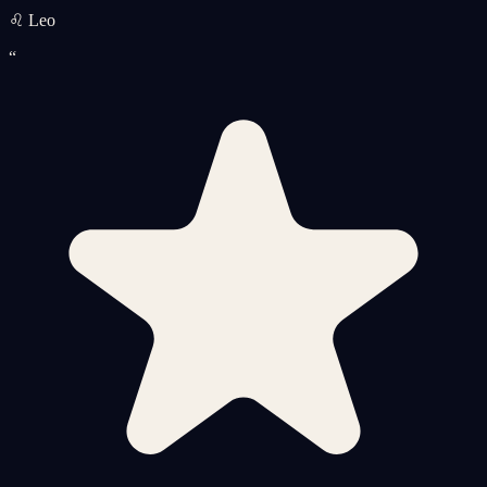
♌ Leo
“