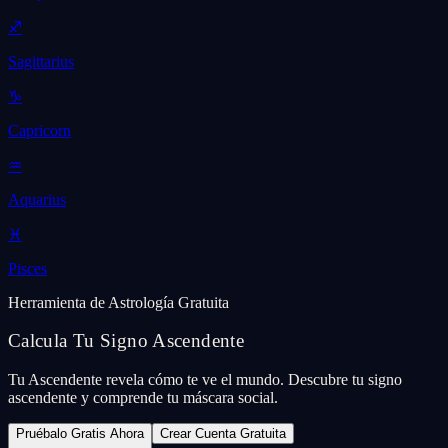
♐
Sagittarius
♑
Capricorn
♒
Aquarius
♓
Pisces
Herramienta de Astrología Gratuita
Calcula Tu Signo Ascendente
Tu Ascendente revela cómo te ve el mundo. Descubre tu signo
ascendente y comprende tu máscara social.
Pruébalo Gratis Ahora
Crear Cuenta Gratuita