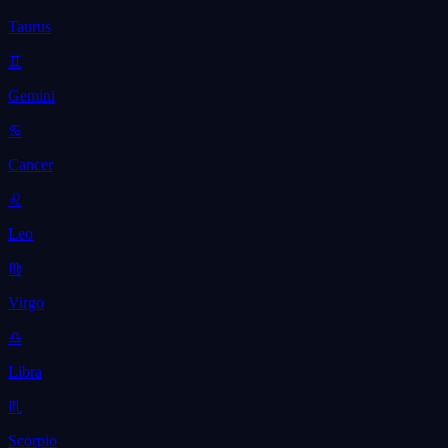
Taurus
♊
Gemini
♋
Cancer
♌
Leo
♍
Virgo
♎
Libra
♏
Scorpio