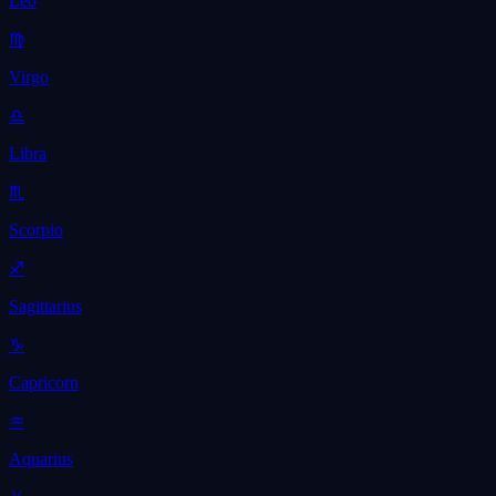
Leo
♍
Virgo
♎
Libra
♏
Scorpio
♐
Sagittarius
♑
Capricorn
♒
Aquarius