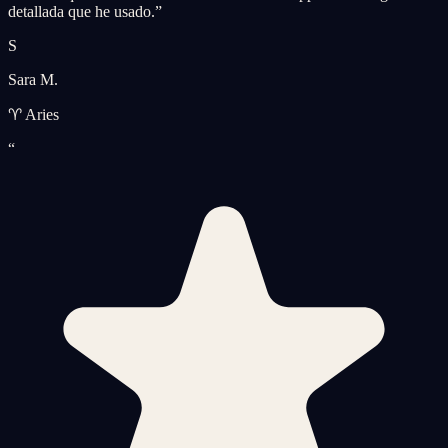
detallada que he usado.
”
S
Sara M.
♈ Aries
“