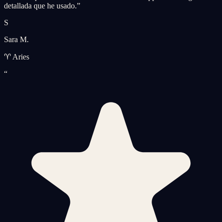
detallada que he usado.
”
S
Sara M.
♈ Aries
“