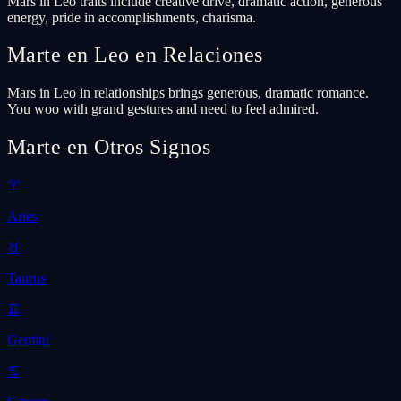
Mars in Leo traits include creative drive, dramatic action, generous
energy, pride in accomplishments, charisma.
Marte en Leo en Relaciones
Mars in Leo in relationships brings generous, dramatic romance.
You woo with grand gestures and need to feel admired.
Marte en Otros Signos
♈
Aries
♉
Taurus
♊
Gemini
♋