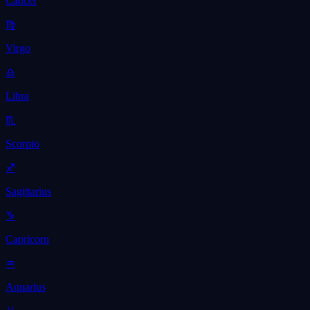
Cancer
♍
Virgo
♎
Libra
♏
Scorpio
♐
Sagittarius
♑
Capricorn
♒
Aquarius