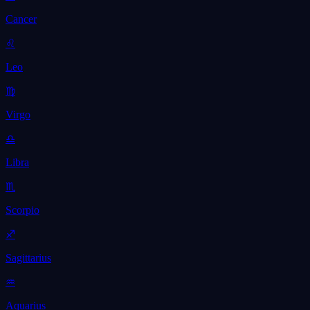
Cancer
♌
Leo
♍
Virgo
♎
Libra
♏
Scorpio
♐
Sagittarius
♒
Aquarius