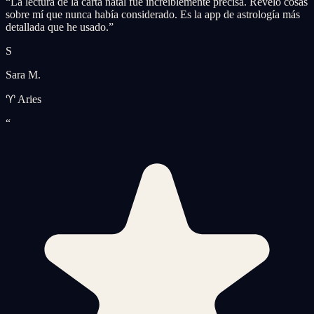
“
La lectura de la carta natal fue increíblemente precisa. Reveló cosas
sobre mí que nunca había considerado. Es la app de astrología más
detallada que he usado.
”
S
Sara M.
♈ Aries
“