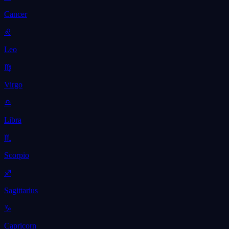
Cancer
♌
Leo
♍
Virgo
♎
Libra
♏
Scorpio
♐
Sagittarius
♑
Capricorn