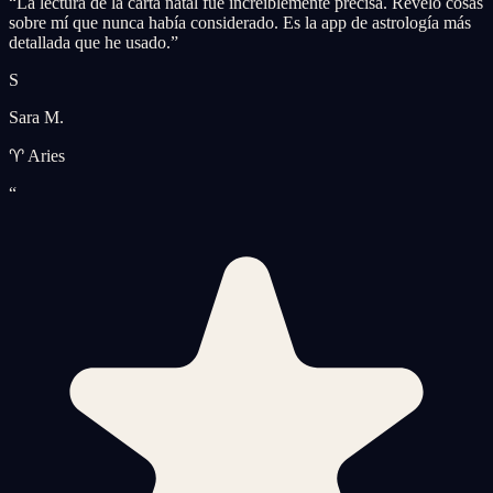
“
La lectura de la carta natal fue increíblemente precisa. Reveló cosas
sobre mí que nunca había considerado. Es la app de astrología más
detallada que he usado.
”
S
Sara M.
♈ Aries
“