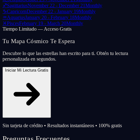
♐
Sagittarius
November 22 - December 21
Monthly
♑
Capricorn
December 22 - January 19
Monthly
♒
Aquarius
January 20 - February 18
Monthly
♓
Pisces
February 19 - March 20
Monthly
Tiempo Limitado — Acceso Gratis
Tu Mapa Cósmico Te Espera
Descubre lo que las estrellas han escrito para ti. Obtén tu lectura
personalizada en segundos.
Iniciar Mi Lectura Gratis
Sin tarjeta de crédito • Resultados instantáneos • 100% gratis
Preguntas Frecuentes