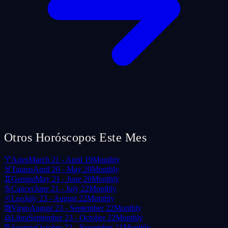
Otros Horóscopos Este Mes
♈
Aries
March 21 - April 19
Monthly
♉
Taurus
April 20 - May 20
Monthly
♊
Gemini
May 21 - June 20
Monthly
♋
Cancer
June 21 - July 22
Monthly
♌
Leo
July 23 - August 22
Monthly
♍
Virgo
August 23 - September 22
Monthly
♎
Libra
September 23 - October 22
Monthly
♏
Scorpio
October 23 - November 21
Monthly