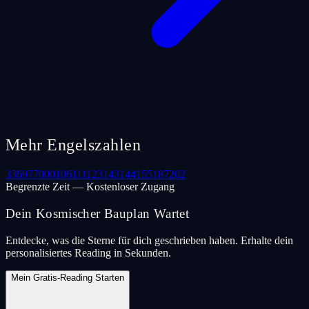
Mehr Engelszahlen
33
69
77
000
106
111
123
143
144
155
187
202
Begrenzte Zeit — Kostenloser Zugang
Dein Kosmischer Bauplan Wartet
Entdecke, was die Sterne für dich geschrieben haben. Erhalte dein
personalisiertes Reading in Sekunden.
Mein Gratis-Reading Starten