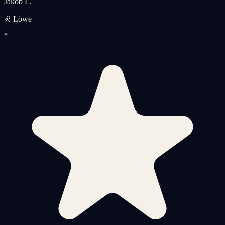
Jakob L.
♌ Löwe
“