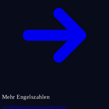
Mehr Engelszahlen
33
77
000
106
111
123
143
144
155
187
202
211