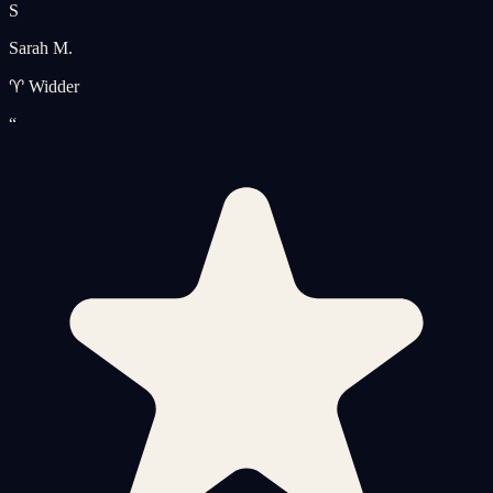
S
Sarah M.
♈ Widder
“