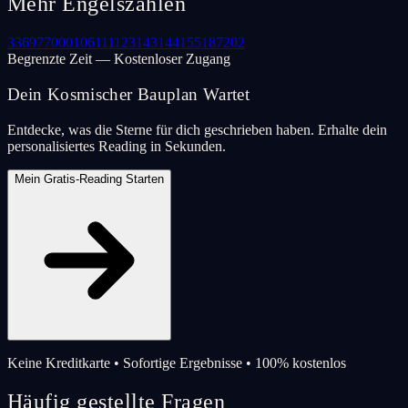
Mehr Engelszahlen
33
69
77
000
106
111
123
143
144
155
187
202
Begrenzte Zeit — Kostenloser Zugang
Dein Kosmischer Bauplan Wartet
Entdecke, was die Sterne für dich geschrieben haben. Erhalte dein
personalisiertes Reading in Sekunden.
Mein Gratis-Reading Starten
Keine Kreditkarte • Sofortige Ergebnisse • 100% kostenlos
Häufig gestellte Fragen