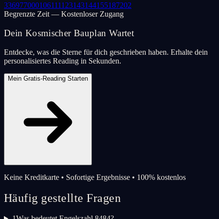
33
69
77
000
106
111
123
143
144
155
187
202
Begrenzte Zeit — Kostenloser Zugang
Dein Kosmischer Bauplan Wartet
Entdecke, was die Sterne für dich geschrieben haben. Erhalte dein
personalisiertes Reading in Sekunden.
Mein Gratis-Reading Starten
Keine Kreditkarte • Sofortige Ergebnisse • 100% kostenlos
Häufig gestellte Fragen
1
Was bedeutet Engelszahl 8484?