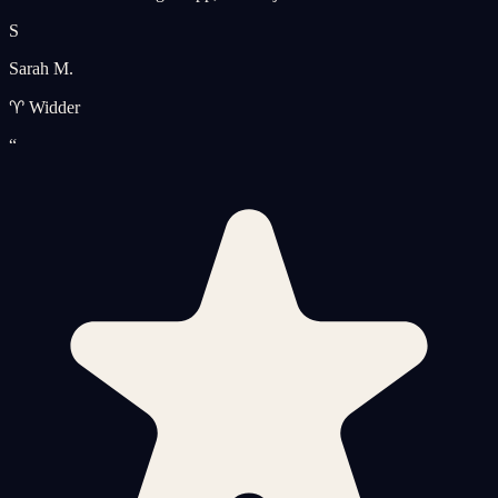
S
Sarah M.
♈ Widder
“