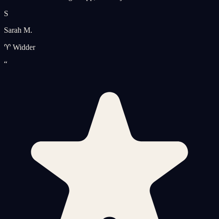
S
Sarah M.
♈ Widder
“