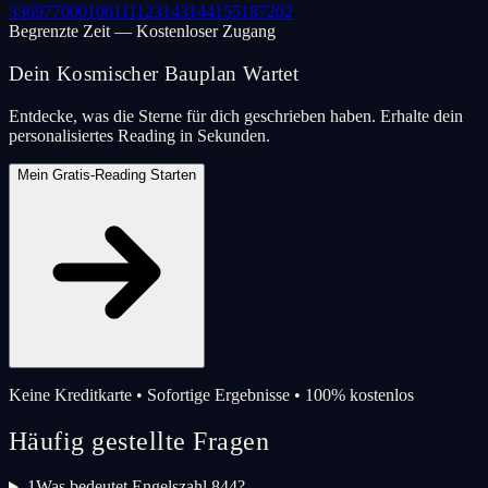
33
69
77
000
106
111
123
143
144
155
187
202
Begrenzte Zeit — Kostenloser Zugang
Dein Kosmischer Bauplan Wartet
Entdecke, was die Sterne für dich geschrieben haben. Erhalte dein
personalisiertes Reading in Sekunden.
Mein Gratis-Reading Starten
Keine Kreditkarte • Sofortige Ergebnisse • 100% kostenlos
Häufig gestellte Fragen
1
Was bedeutet Engelszahl 844?