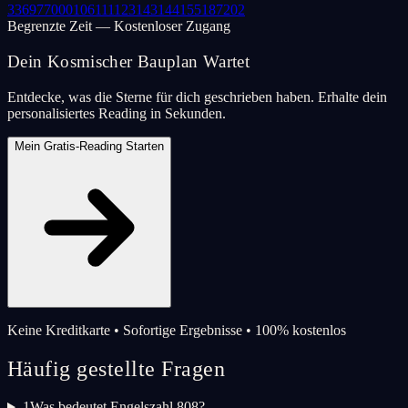
33
69
77
000
106
111
123
143
144
155
187
202
Begrenzte Zeit — Kostenloser Zugang
Dein Kosmischer Bauplan Wartet
Entdecke, was die Sterne für dich geschrieben haben. Erhalte dein
personalisiertes Reading in Sekunden.
Mein Gratis-Reading Starten
Keine Kreditkarte • Sofortige Ergebnisse • 100% kostenlos
Häufig gestellte Fragen
1
Was bedeutet Engelszahl 808?