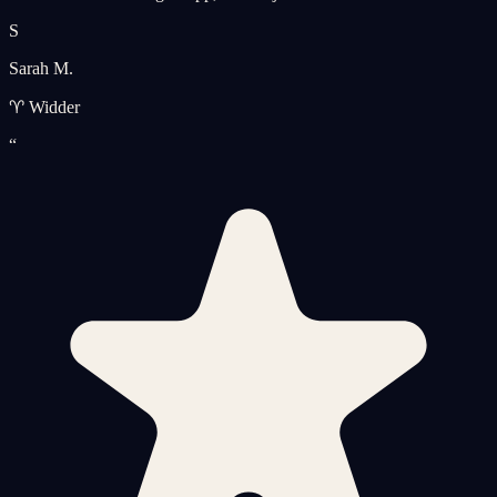
S
Sarah M.
♈ Widder
“