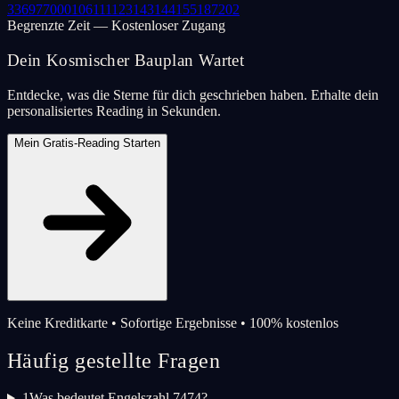
33
69
77
000
106
111
123
143
144
155
187
202
Begrenzte Zeit — Kostenloser Zugang
Dein Kosmischer Bauplan Wartet
Entdecke, was die Sterne für dich geschrieben haben. Erhalte dein
personalisiertes Reading in Sekunden.
Mein Gratis-Reading Starten
Keine Kreditkarte • Sofortige Ergebnisse • 100% kostenlos
Häufig gestellte Fragen
1
Was bedeutet Engelszahl 7474?