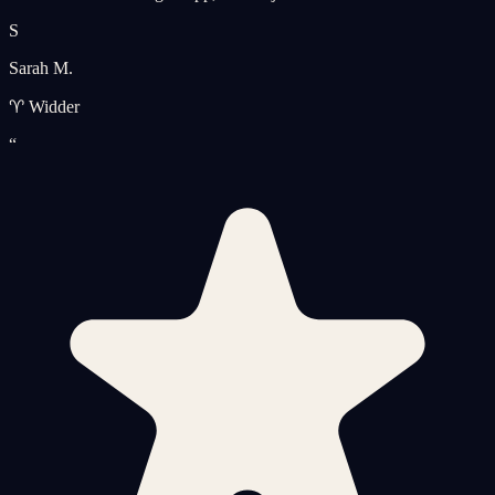
S
Sarah M.
♈ Widder
“