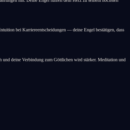
rfahrungen hin. Deine Engel führen dein Herz zu seinem höchsten
Intuition bei Karriereentscheidungen — deine Engel bestätigen, dass
ich und deine Verbindung zum Göttlichen wird stärker. Meditation und