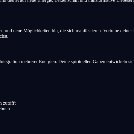
 und deutet auf neue Energie, Leidenschaft und transformative Liebese
 und neue Möglichkeiten hin, die sich manifestieren. Vertraue deiner 
chst.
ie Integration mehrerer Energien. Deine spirituellen Gaben entwickeln s
 zutrifft
gebuch