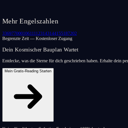
Mehr Engelszahlen
33
69
77
000
106
111
123
143
144
155
187
202
Begrenzte Zeit — Kostenloser Zugang
Dein Kosmischer Bauplan Wartet
Entdecke, was die Sterne für dich geschrieben haben. Erhalte dein pe
Mein Gratis-Reading Starten