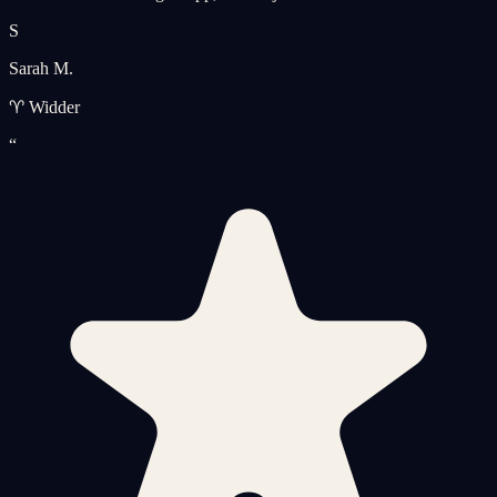
S
Sarah M.
♈ Widder
“