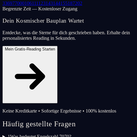
33
69
77
000
106
111
123
143
144
155
187
202
Begrenzte Zeit — Kostenloser Zugang
Dein Kosmischer Bauplan Wartet
Entdecke, was die Sterne für dich geschrieben haben. Erhalte dein
personalisiertes Reading in Sekunden.
Mein Gratis-Reading Starten
Keine Kreditkarte • Sofortige Ergebnisse • 100% kostenlos
Häufig gestellte Fragen
1
Was bedeutet Engelszahl 7070?