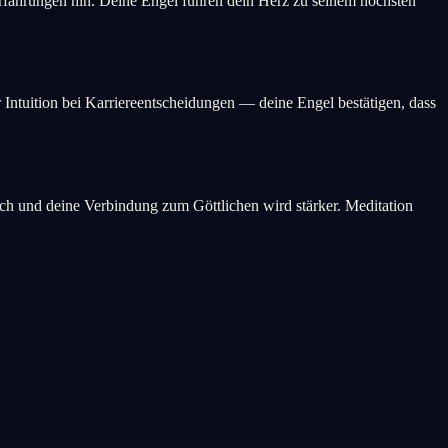
erfahrungen hin. Deine Engel führen dein Herz zu seinem höchsten
 Intuition bei Karriereentscheidungen — deine Engel bestätigen, dass
sich und deine Verbindung zum Göttlichen wird stärker. Meditation