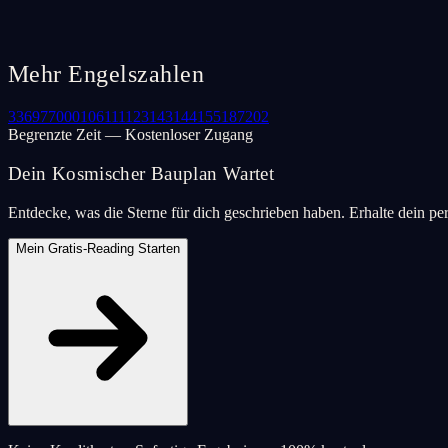
Mehr Engelszahlen
33
69
77
000
106
111
123
143
144
155
187
202
Begrenzte Zeit — Kostenloser Zugang
Dein Kosmischer Bauplan Wartet
Entdecke, was die Sterne für dich geschrieben haben. Erhalte dein pe
Mein Gratis-Reading Starten