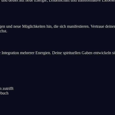
2 und deutet auf neue Energie, Leidenschaft und transformative Liebes
n und neue Möglichkeiten hin, die sich manifestieren. Vertraue deiner
chst.
die Integration mehrerer Energien. Deine spirituellen Gaben entwickeln 
 zutrifft
gebuch