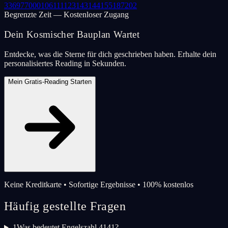
33
69
77
000
106
111
123
143
144
155
187
202
Begrenzte Zeit — Kostenloser Zugang
Dein Kosmischer Bauplan Wartet
Entdecke, was die Sterne für dich geschrieben haben. Erhalte dein
personalisiertes Reading in Sekunden.
Mein Gratis-Reading Starten
Keine Kreditkarte • Sofortige Ergebnisse • 100% kostenlos
Häufig gestellte Fragen
1
Was bedeutet Engelszahl 4141?