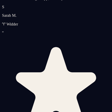
S
Sarah M.
♈ Widder
“