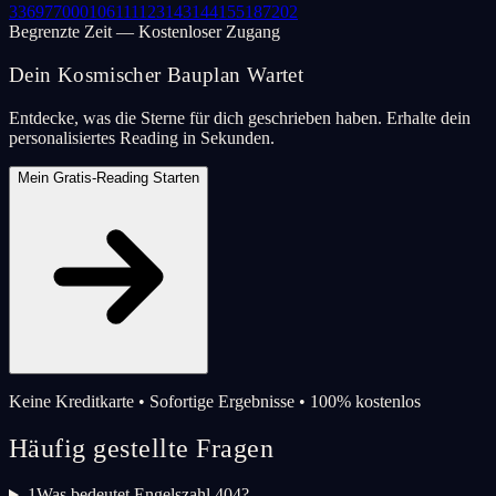
33
69
77
000
106
111
123
143
144
155
187
202
Begrenzte Zeit — Kostenloser Zugang
Dein Kosmischer Bauplan Wartet
Entdecke, was die Sterne für dich geschrieben haben. Erhalte dein
personalisiertes Reading in Sekunden.
Mein Gratis-Reading Starten
Keine Kreditkarte • Sofortige Ergebnisse • 100% kostenlos
Häufig gestellte Fragen
1
Was bedeutet Engelszahl 404?