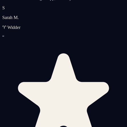
S
Sarah M.
♈ Widder
“