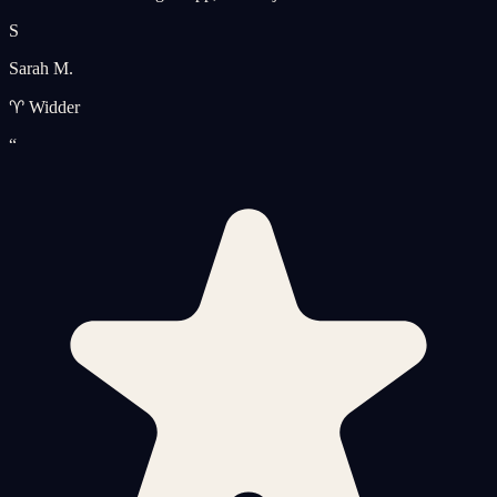
S
Sarah M.
♈ Widder
“