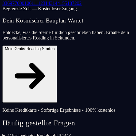
33
69
77
000
106
111
123
143
144
155
187
202
Begrenzte Zeit — Kostenloser Zugang
Dein Kosmischer Bauplan Wartet
Entdecke, was die Sterne für dich geschrieben haben. Erhalte dein
personalisiertes Reading in Sekunden.
Mein Gratis-Reading Starten
Keine Kreditkarte • Sofortige Ergebnisse • 100% kostenlos
Häufig gestellte Fragen
1
Was bedeutet Engelszahl 3434?