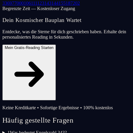
33
69
77
000
106
111
123
143
144
155
187
202
Begrenzte Zeit — Kostenloser Zugang
Dein Kosmischer Bauplan Wartet
Entdecke, was die Sterne für dich geschrieben haben. Erhalte dein
personalisiertes Reading in Sekunden.
Mein Gratis-Reading Starten
Keine Kreditkarte • Sofortige Ergebnisse • 100% kostenlos
Häufig gestellte Fragen
1
Was bedeutet Engelszahl 343?