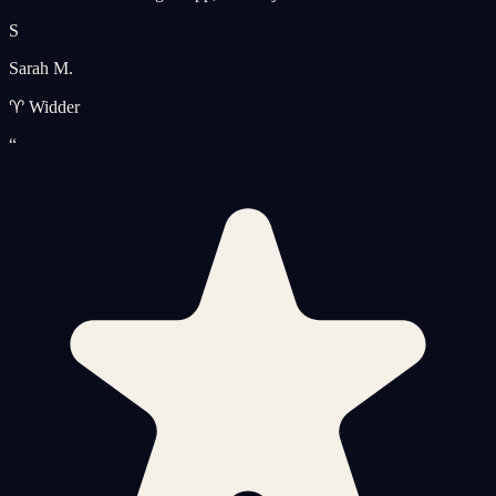
S
Sarah M.
♈ Widder
“