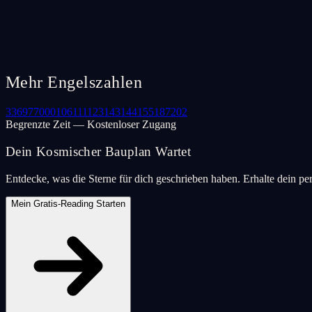
Mehr Engelszahlen
33
69
77
000
106
111
123
143
144
155
187
202
Begrenzte Zeit — Kostenloser Zugang
Dein Kosmischer Bauplan Wartet
Entdecke, was die Sterne für dich geschrieben haben. Erhalte dein pe
Mein Gratis-Reading Starten