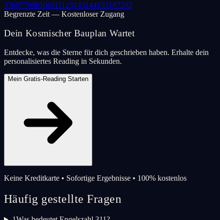
33
69
77
000
106
111
123
143
144
155
187
202
Begrenzte Zeit — Kostenloser Zugang
Dein Kosmischer Bauplan Wartet
Entdecke, was die Sterne für dich geschrieben haben. Erhalte dein
personalisiertes Reading in Sekunden.
Mein Gratis-Reading Starten
Keine Kreditkarte • Sofortige Ergebnisse • 100% kostenlos
Häufig gestellte Fragen
1
Was bedeutet Engelszahl 311?