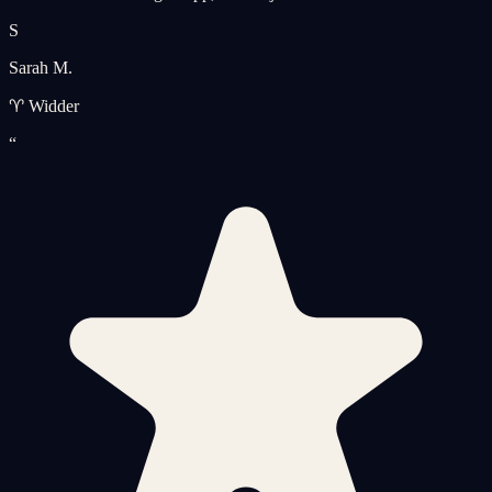
S
Sarah M.
♈ Widder
“