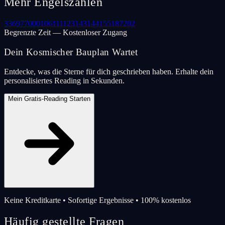
Mehr Engelszahlen
33
69
77
000
106
111
123
143
144
155
187
202
Begrenzte Zeit — Kostenloser Zugang
Dein Kosmischer Bauplan Wartet
Entdecke, was die Sterne für dich geschrieben haben. Erhalte dein
personalisiertes Reading in Sekunden.
Mein Gratis-Reading Starten
Keine Kreditkarte • Sofortige Ergebnisse • 100% kostenlos
Häufig gestellte Fragen