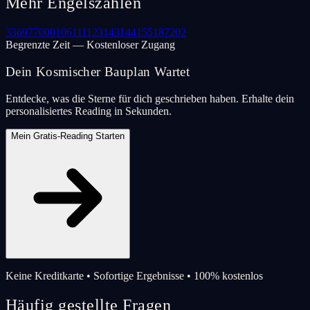
Mehr Engelszahlen
33
69
77
000
106
111
123
143
144
155
187
202
Begrenzte Zeit — Kostenloser Zugang
Dein Kosmischer Bauplan Wartet
Entdecke, was die Sterne für dich geschrieben haben. Erhalte dein
personalisiertes Reading in Sekunden.
Mein Gratis-Reading Starten
Keine Kreditkarte • Sofortige Ergebnisse • 100% kostenlos
Häufig gestellte Fragen