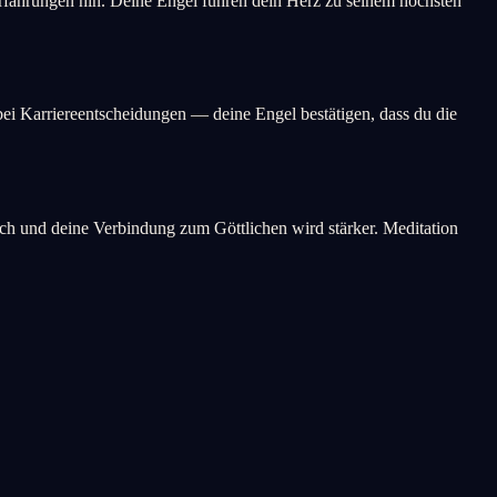
erfahrungen hin. Deine Engel führen dein Herz zu seinem höchsten
 bei Karriereentscheidungen — deine Engel bestätigen, dass du die
sich und deine Verbindung zum Göttlichen wird stärker. Meditation