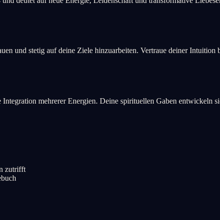
4 und deutet auf neue Energie, Leidenschaft und transformative Liebes
en und stetig auf deine Ziele hinzuarbeiten. Vertraue deiner Intuition
die Integration mehrerer Energien. Deine spirituellen Gaben entwickeln 
 zutrifft
gebuch