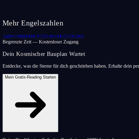
Mehr Engelszahlen
33
69
77
000
106
111
123
143
144
155
187
202
Begrenzte Zeit — Kostenloser Zugang
Dein Kosmischer Bauplan Wartet
Entdecke, was die Sterne für dich geschrieben haben. Erhalte dein pe
Mein Gratis-Reading Starten