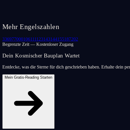
Mehr Engelszahlen
33
69
77
000
106
111
123
143
144
155
187
202
Begrenzte Zeit — Kostenloser Zugang
Dein Kosmischer Bauplan Wartet
Entdecke, was die Sterne für dich geschrieben haben. Erhalte dein pe
Mein Gratis-Reading Starten