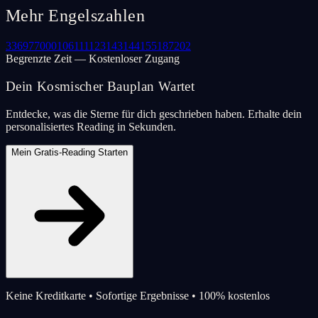
Mehr Engelszahlen
33
69
77
000
106
111
123
143
144
155
187
202
Begrenzte Zeit — Kostenloser Zugang
Dein Kosmischer Bauplan Wartet
Entdecke, was die Sterne für dich geschrieben haben. Erhalte dein
personalisiertes Reading in Sekunden.
Mein Gratis-Reading Starten
Keine Kreditkarte • Sofortige Ergebnisse • 100% kostenlos