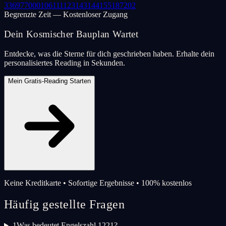
33
69
77
000
106
111
123
143
144
155
187
202
Begrenzte Zeit — Kostenloser Zugang
Dein Kosmischer Bauplan Wartet
Entdecke, was die Sterne für dich geschrieben haben. Erhalte dein
personalisiertes Reading in Sekunden.
Mein Gratis-Reading Starten
Keine Kreditkarte • Sofortige Ergebnisse • 100% kostenlos
Häufig gestellte Fragen
1
Was bedeutet Engelszahl 1221?