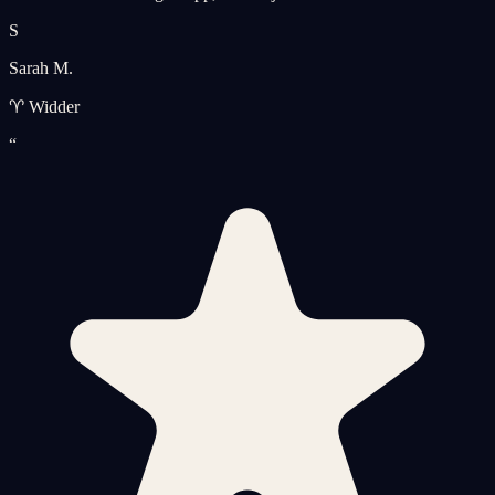
S
Sarah M.
♈ Widder
“