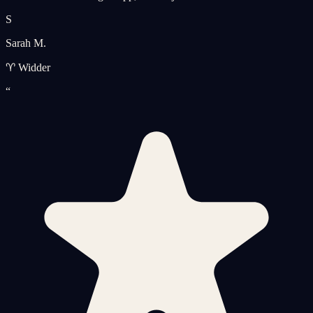
S
Sarah M.
♈ Widder
“