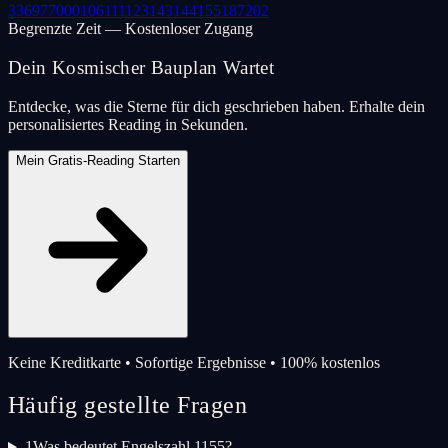
33
69
77
000
106
111
123
143
144
155
187
202
Begrenzte Zeit — Kostenloser Zugang
Dein Kosmischer Bauplan Wartet
Entdecke, was die Sterne für dich geschrieben haben. Erhalte dein
personalisiertes Reading in Sekunden.
Mein Gratis-Reading Starten
Keine Kreditkarte • Sofortige Ergebnisse • 100% kostenlos
Häufig gestellte Fragen
1
Was bedeutet Engelszahl 1155?