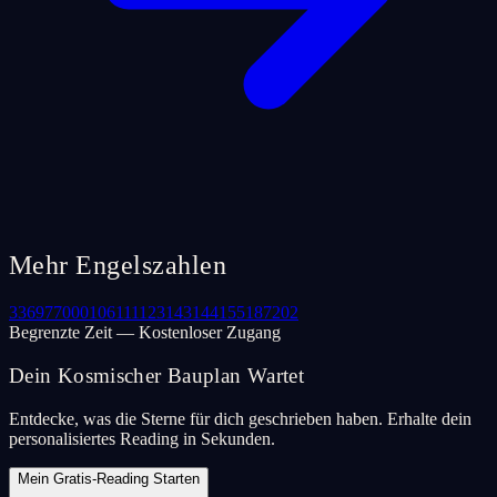
Mehr Engelszahlen
33
69
77
000
106
111
123
143
144
155
187
202
Begrenzte Zeit — Kostenloser Zugang
Dein Kosmischer Bauplan Wartet
Entdecke, was die Sterne für dich geschrieben haben. Erhalte dein
personalisiertes Reading in Sekunden.
Mein Gratis-Reading Starten