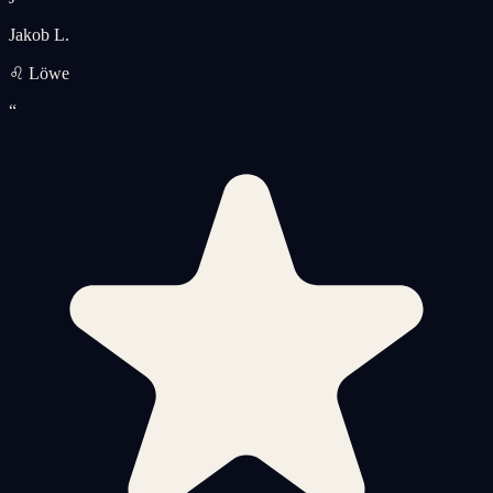
Jakob L.
♌ Löwe
“