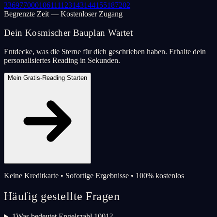
33
69
77
000
106
111
123
143
144
155
187
202
Begrenzte Zeit — Kostenloser Zugang
Dein Kosmischer Bauplan Wartet
Entdecke, was die Sterne für dich geschrieben haben. Erhalte dein
personalisiertes Reading in Sekunden.
Mein Gratis-Reading Starten
Keine Kreditkarte • Sofortige Ergebnisse • 100% kostenlos
Häufig gestellte Fragen
1
Was bedeutet Engelszahl 1001?