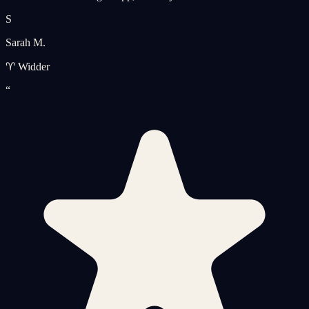
S
Sarah M.
♈ Widder
“