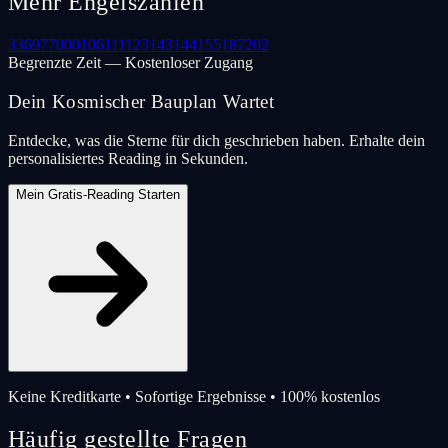
Mehr Engelszahlen
33
69
77
000
106
111
123
143
144
155
187
202
Begrenzte Zeit — Kostenloser Zugang
Dein Kosmischer Bauplan Wartet
Entdecke, was die Sterne für dich geschrieben haben. Erhalte dein
personalisiertes Reading in Sekunden.
Mein Gratis-Reading Starten
Keine Kreditkarte • Sofortige Ergebnisse • 100% kostenlos
Häufig gestellte Fragen