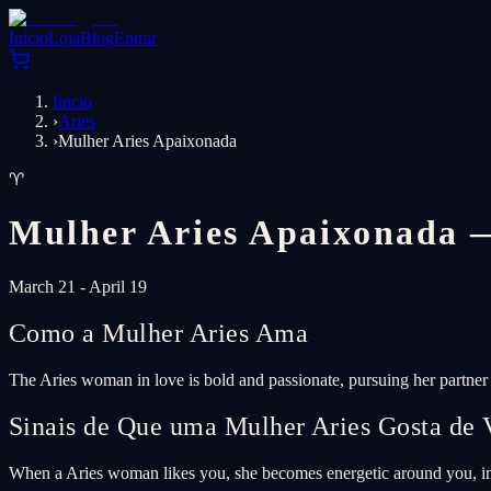
Início
Loja
Blog
Entrar
Início
›
Aries
›
Mulher Aries Apaixonada
♈
Mulher Aries Apaixonada
March 21 - April 19
Como a Mulher Aries Ama
The Aries woman in love is bold and passionate, pursuing her partner w
Sinais de Que uma Mulher Aries Gosta de 
When a Aries woman likes you, she becomes energetic around you, init