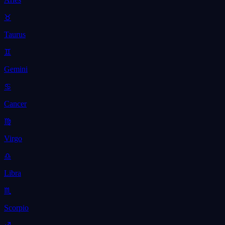
♉
Taurus
♊
Gemini
♋
Cancer
♍
Virgo
♎
Libra
♏
Scorpio