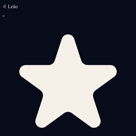
♌ Leão
“