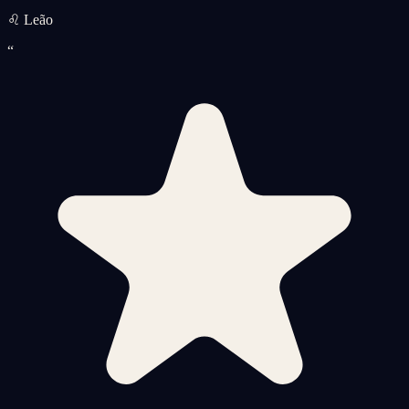
♌ Leão
“