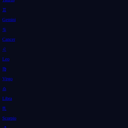
♊
Gemini
♋
Cancer
♌
Leo
♍
Virgo
♎
Libra
♏
Scorpio