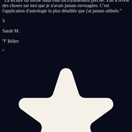
“
La lecture du thème natal était incroyablement précise. Elle a révélé
des choses sur moi que je n'avais jamais envisagées. C'est
l'application d'astrologie la plus détaillée que j'ai jamais utilisée.
”
S
Sarah M.
♈ Bélier
“