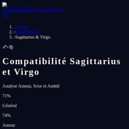
Accueil
Boutique
Blog
Connexion
Accueil
›
Compatibilité
›
Sagittarius & Virgo
♐
+
♍
Compatibilité Sagittarius
et Virgo
Analyse Amour, Sexe et Amitié
71
%
Général
74
%
Amour