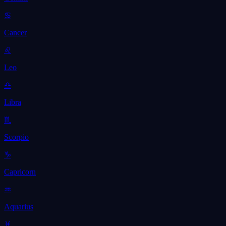
♋
Cancer
♌
Leo
♎
Libra
♏
Scorpio
♑
Capricorn
♒
Aquarius
♓