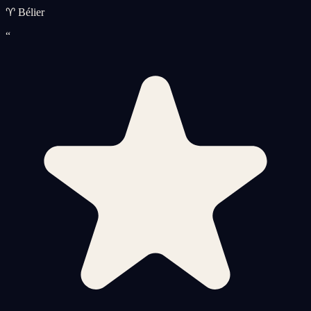
♈ Bélier
“