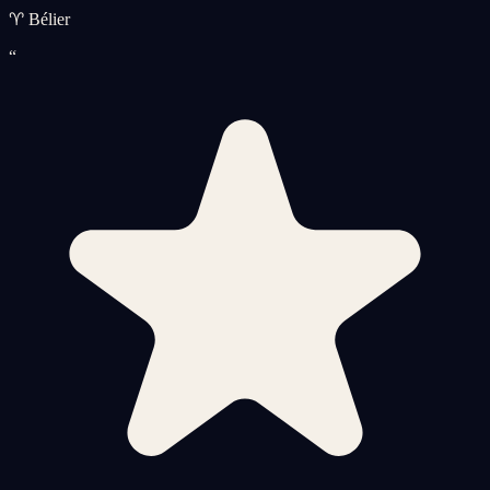
♈ Bélier
“