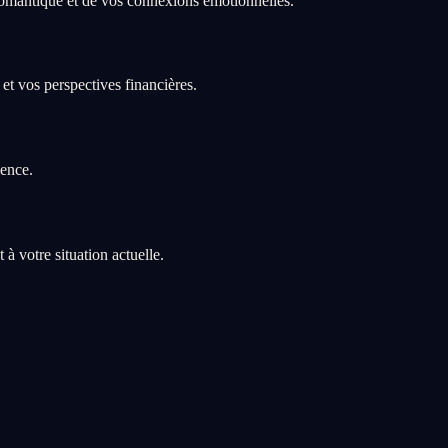
omantique et de vos connexions émotionnelles.
et vos perspectives financières.
ience.
 votre situation actuelle.