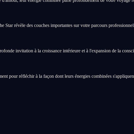
 d'amour, leur énergie combinée parle profondément de votre voyage r
he Star révèle des couches importantes sur votre parcours professionnel 
onde invitation à la croissance intérieure et à l'expansion de la consc
pour réfléchir à la façon dont leurs énergies combinées s'appliquent à