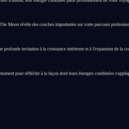
re d'amour, leur énergie combinée parle profondément de votre voyag
 The Moon révèle des couches importantes sur votre parcours professionn
rofonde invitation à la croissance intérieure et à l'expansion de la co
nt pour réfléchir à la façon dont leurs énergies combinées s'appliquen