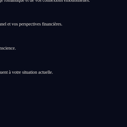
e romantique et de vos connexions émotionnelles.
el et vos perspectives financières.
nscience.
t à votre situation actuelle.